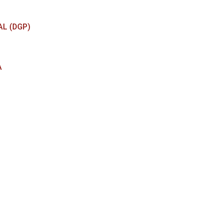
L (DGP)
A