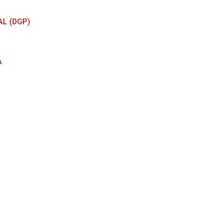
L (DGP)
A