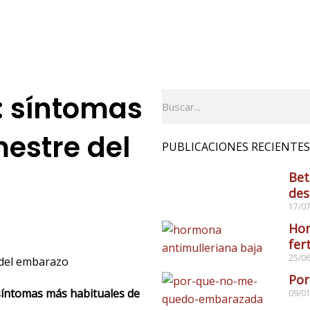
: síntomas
Buscar
mestre del
PUBLICACIONES RECIENTES
Bet
des
17/0
Hor
fer
25/0
Por
síntomas más habituales de
09/0