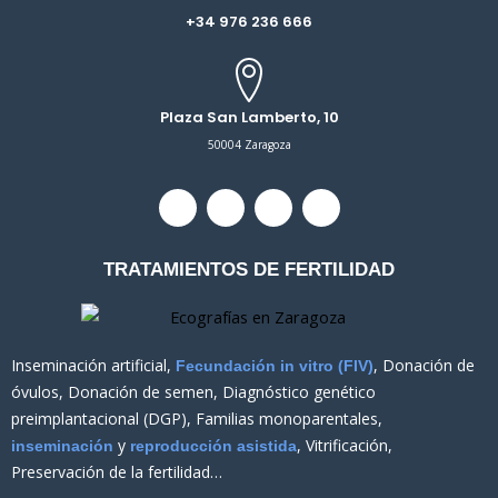
+34 976 236 666
Plaza San Lamberto, 10
50004 Zaragoza
T
F
I
L
w
a
n
i
i
c
s
n
t
e
t
k
TRATAMIENTOS DE FERTILIDAD
t
b
a
e
e
o
g
d
r
o
r
i
k
a
n
m
Inseminación artificial,
, Donación de
Fecundación in vitro (FIV)
óvulos, Donación de semen, Diagnóstico genético
preimplantacional (DGP), Familias monoparentales,
y
, Vitrificación,
inseminación
reproducción asistida
Preservación de la fertilidad…