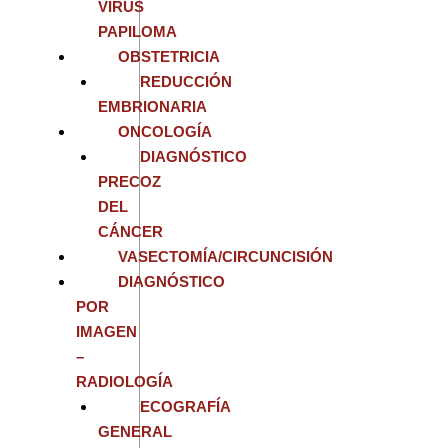
VIRUS
PAPILOMA
OBSTETRICIA
REDUCCIÓN
EMBRIONARIA
ONCOLOGÍA
DIAGNÓSTICO
PRECOZ
DEL
CÁNCER
VASECTOMÍA/CIRCUNCISIÓN
DIAGNÓSTICO
POR
IMAGEN
–
RADIOLOGÍA
ECOGRAFÍA
GENERAL