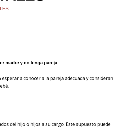
k
n
a
LES
m
.
er madre y no tenga pareja
n esperar a conocer a la pareja adecuada y consideran
bebé.
dados del hijo o hijos a su cargo. Este supuesto puede