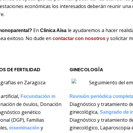
restaciones económicas los interesados deberán reunir una
e.
En
le ayudaremos a hacer realida
 monoparental?
Clinica Aísa
 sea exitoso. No dude en
y solicitar
contactar con nosotros
S DE FERTILIDAD
GINECOLOGÍA
rtificial,
Fecundación in
Revisión periódica completa
onación de óvulos, Donación
Diagnóstico y tratamiento de
ginecológica,
agnóstico genético
Sangrado de i
onal (DGP), Familias
Diagnóstico y tratamiento d
les,
y
ginecológico, Laparoscopia 
inseminación