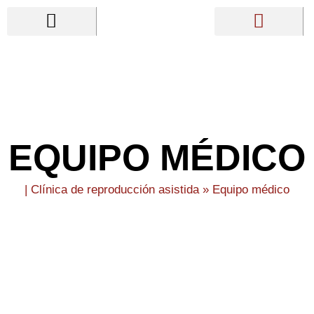
Ir
al
contenido
NUESTRA CLÍNICA
TRATAMIENTOS DE FERTILIDAD
OTROS SERVICIOS
HAZTE DONANTE
EQUIPO MÉDICO
|
Clínica de reproducción asistida
»
Equipo médico