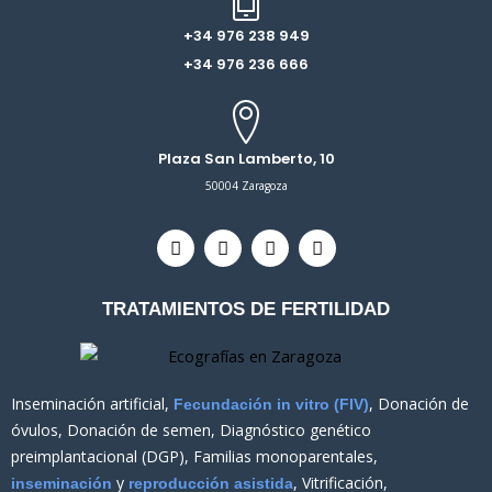
+34 976 238 949
+34 976 236 666
Plaza San Lamberto, 10
50004 Zaragoza
T
F
I
L
w
a
n
i
i
c
s
n
t
e
t
k
TRATAMIENTOS DE FERTILIDAD
t
b
a
e
e
o
g
d
r
o
r
i
k
a
n
m
Inseminación artificial,
, Donación de
Fecundación in vitro (FIV)
óvulos, Donación de semen, Diagnóstico genético
preimplantacional (DGP), Familias monoparentales,
y
, Vitrificación,
inseminación
reproducción asistida