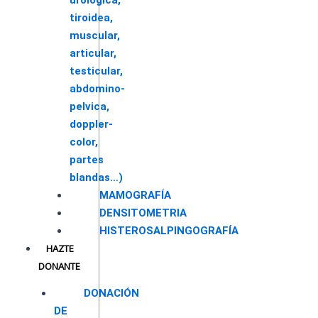
urológica,
tiroidea,
muscular,
articular,
testicular,
abdomino-
pelvica,
doppler-
color,
partes
blandas…)
MAMOGRAFÍA
DENSITOMETRIA
HISTEROSALPINGOGRAFÍA
HAZTE
DONANTE
DONACIÓN
DE