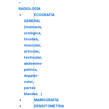
–
RADIOLOGÍA
ECOGRAFÍA
GENERAL
(mamaria,
urológica,
tiroidea,
muscular,
articular,
testicular,
abdomino-
pelvica,
doppler-
color,
partes
blandas…)
MAMOGRAFÍA
DENSITOMETRIA