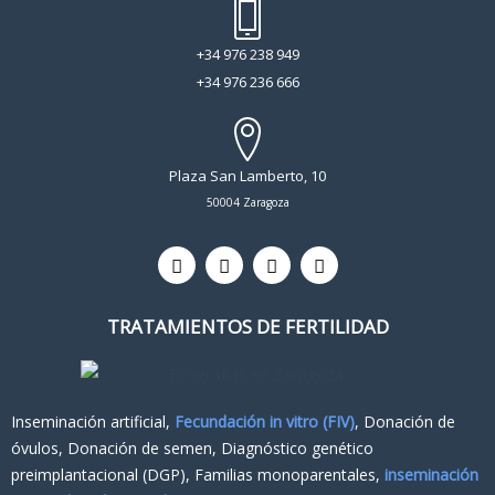
+34 976 238 949
+34 976 236 666
Plaza San Lamberto, 10
50004 Zaragoza
T
F
I
L
w
a
n
i
i
c
s
n
t
e
t
k
TRATAMIENTOS DE FERTILIDAD
t
b
a
e
e
o
g
d
r
o
r
i
k
a
n
m
Inseminación artificial,
Fecundación in vitro (FIV)
, Donación de
óvulos, Donación de semen, Diagnóstico genético
preimplantacional (DGP), Familias monoparentales,
inseminación