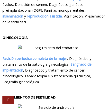
t
b
a
e
óvulos, Donación de semen, Diagnóstico genético
preimplantacional (DGP), Familias monoparentales,
e
o
g
d
inseminación
y
reproducción asistida
, Vitrificación, Preservación
de la fertilidad…
r
o
r
i
GINECOLOGÍA
k
a
n
m
Revisión periódica completa de la mujer
, Diagnóstico y
tratamiento de la patología ginecológica,
Sangrado de
implantación
, Diagnóstico y tratamiento de cáncer
ginecológico, Laparoscopia e histeroscopia quirúrgica,
Ecografía ginecológica…
TRATAMIENTOS DE FERTILIDAD