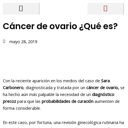
Ir
al
contenido
NUESTRA CLÍNICA
TRATAMIENTOS DE FERTILIDAD
OTROS SERVICIOS
HAZTE DONANTE
Cáncer de ovario ¿Qué es?
mayo 28, 2019
Con la reciente aparición en los medios del caso de
Sara
Carbonero
, diagnosticada y tratada por un
cáncer de ovario,
se
ha hecho aún más palpable la necesidad de un
diagnóstico
precoz
para que las
probabilidades de curación
aumenten de
forma considerable.
En este caso, por fortuna, una revisión ginecológica rutinaria ha