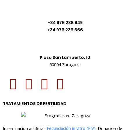
+34 976 238 949
+34 976 236 666
Plaza San Lamberto, 10
50004 Zaragoza
T
F
I
L
w
a
n
i
TRATAMIENTOS DE FERTILIDAD
i
c
s
n
t
e
t
k
Inseminación artificial,
Fecundación in vitro (FIV)
, Donación de