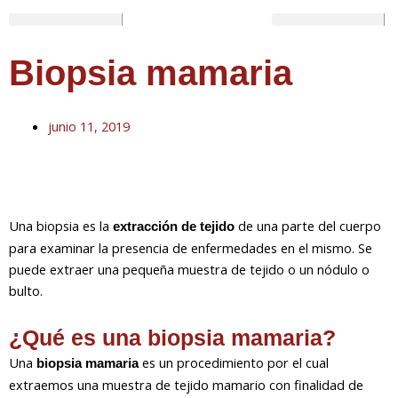
Ir
al
NUESTRA CLÍNICA
TRATAMIENTOS DE FERTILIDAD
OTROS SERVICIOS
HAZTE DONANTE
contenido
Biopsia mamaria
junio 11, 2019
Una biopsia es la
de una parte del cuerpo
extracción de tejido
para examinar la presencia de enfermedades en el mismo. Se
puede extraer una pequeña muestra de tejido o un nódulo o
bulto.
¿Qué es una biopsia mamaria?
Una
es un procedimiento por el cual
biopsia mamaria
extraemos una muestra de tejido mamario con finalidad de