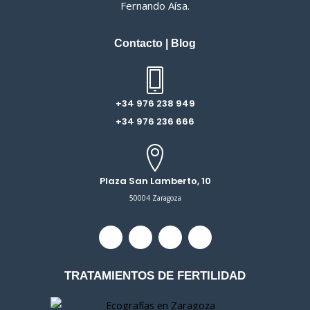
Fernando Aísa.
Contacto
|
Blog
+34 976 238 949
+34 976 236 666
Plaza San Lamberto, 10
50004 Zaragoza
T
F
I
L
w
a
n
i
i
c
s
n
t
e
t
k
TRATAMIENTOS DE FERTILIDAD
t
b
a
e
e
o
g
d
r
o
r
i