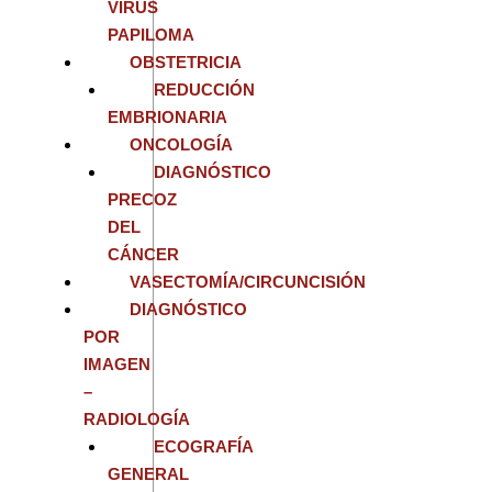
VIRUS
PAPILOMA
OBSTETRICIA
REDUCCIÓN
EMBRIONARIA
ONCOLOGÍA
DIAGNÓSTICO
PRECOZ
DEL
CÁNCER
VASECTOMÍA/CIRCUNCISIÓN
DIAGNÓSTICO
POR
IMAGEN
–
RADIOLOGÍA
ECOGRAFÍA
GENERAL