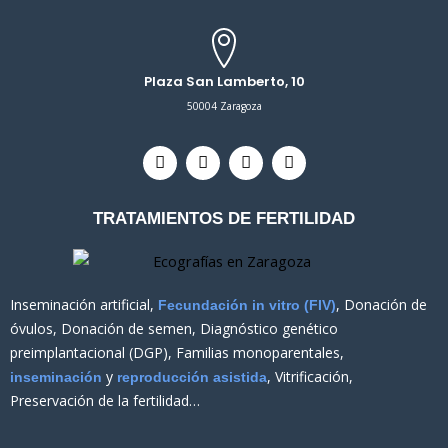
Plaza San Lamberto, 10
50004 Zaragoza
T
F
I
L
w
a
n
i
i
c
s
n
t
e
t
k
TRATAMIENTOS DE FERTILIDAD
t
b
a
e
e
o
g
d
r
o
r
i
k
a
n
m
Inseminación artificial,
, Donación de
Fecundación in vitro (FIV)
óvulos, Donación de semen, Diagnóstico genético
preimplantacional (DGP), Familias monoparentales,
y
, Vitrificación,
inseminación
reproducción asistida
Preservación de la fertilidad…